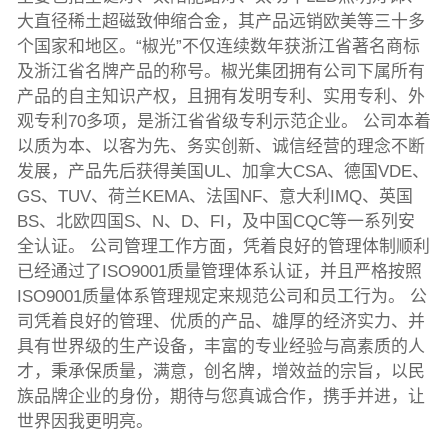
大直径稀土超磁致伸缩合金，其产品远销欧美等三十多
个国家和地区。“椒光”不仅连续数年获浙江省著名商标
及浙江省名牌产品的称号。椒光集团拥有公司下属所有
产品的自主知识产权，且拥有发明专利、实用专利、外
观专利70多项，是浙江省省级专利示范企业。 公司本着
以质为本、以客为先、务实创新、诚信经营的理念不断
发展，产品先后获得美国UL、加拿大CSA、德国VDE、
GS、TUV、荷兰KEMA、法国NF、意大利IMQ、英国
BS、北欧四国S、N、D、FI，及中国CQC等一系列安
全认证。 公司管理工作方面，凭着良好的管理体制顺利
已经通过了ISO9001质量管理体系认证，并且严格按照
ISO9001质量体系管理规定来规范公司和员工行为。 公
司凭着良好的管理、优质的产品、雄厚的经济实力、并
具有世界级的生产设备，丰富的专业经验与高素质的人
才，秉承保质量，满意，创名牌，增效益的宗旨，以民
族品牌企业的身份，期待与您真诚合作，携手并进，让
世界因我更明亮。